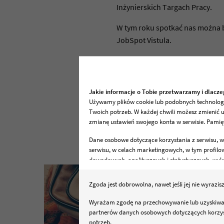
Inżynierskich Targach Pracy.
W tym roku spotkać nas można b
JobSpot Vistula.
Mamy nadzieję, że podobało si
Jakie informacje o Tobie przetwarzamy i dlacz
Używamy plików cookie lub podobnych technologii 
Twoich potrzeb. W każdej chwili możesz zmienić 
zmianę ustawień swojego konta w serwisie. Pamięt
Dane osobowe dotyczące korzystania z serwisu, w
serwisu, w celach marketingowych, w tym profil
dowodowych, analitycznych i statystycznych, wy
danych osobowych jest Netia S.A., ul. Poleczki 1
Zgoda jest dobrowolna, nawet jeśli jej nie wyrazis
Twoje prawa
Przysługuje Ci prawo do dostępu do danych, ich u
Wyrażam zgodę na przechowywanie lub uzyskiwani
partnerów danych osobowych dotyczących korzyst
Sprawdź szczegóły
potrzeb.