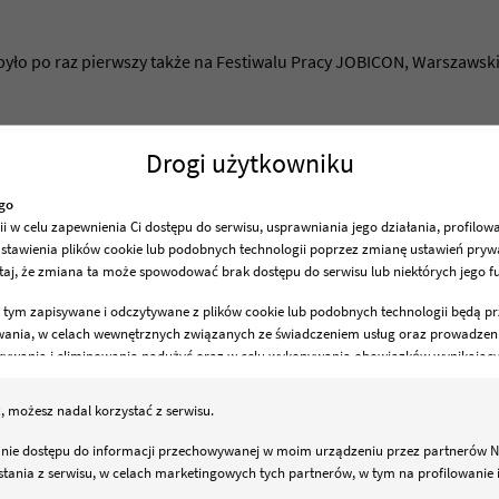
yło po raz pierwszy także na Festiwalu Pracy JOBICON, Warszawski
ę Wam nasze kosmiczne stanowisko!
Drogi użytkowniku
ego
w celu zapewnienia Ci dostępu do serwisu, usprawniania jego działania, profilow
ustawienia plików cookie lub podobnych technologii poprzez zmianę ustawień prywa
aj, że zmiana ta może spowodować brak dostępu do serwisu lub niektórych jego fun
POWIĄZANE ARTYKUŁY
 tym zapisywane i odczytywane z plików cookie lub podobnych technologii będą p
owania, w celach wewnętrznych związanych ze świadczeniem usług oraz prowadzeni
krywania i eliminowania nadużyć oraz w celu wykonywania obowiązków wynikając
3, 02-822 Warszawa. Jako administrator dbamy o to, żeby Twoje dane były przetwar
z, możesz nadal korzystać z serwisu.
sunięcia, ograniczenia przetwarzania, przenoszenia, sprzeciwu, sprostowania oraz
e dostępu do informacji przechowywanej w moim urządzeniu przez partnerów Netia
ania z serwisu, w celach marketingowych tych partnerów, w tym na profilowanie 