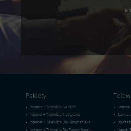
e-m
Wyrażam zgodę na otrzymywanie 
Im
Na
Te
Re
Mi
ul
ko
st
temat Netii oraz dystrybucji zap
Pakiety
Telew
Internet + Telewizja Na Start
Gotowe 
Internet + Telewizja Elastyczna
Stwórz 
Internet + Telewizja Dla Kinomaniaka
Dlaczeg
Internet + Telewizja Dla Fanów Sportu
Kanały 