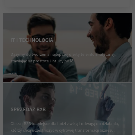
IT I TECHNOLOGIA
Dążymy do tworzenia najlepszej oferty teleinformatycznej,
stawiając na prostotę i intuicyjność.
WIĘCEJ
SPRZEDAŻ B2B
Obszar B2B to miejsce dla ludzi z wizją i odwagą do działania,
którzy chcą uczestniczyć w cyfrowej transformacji biznesu.