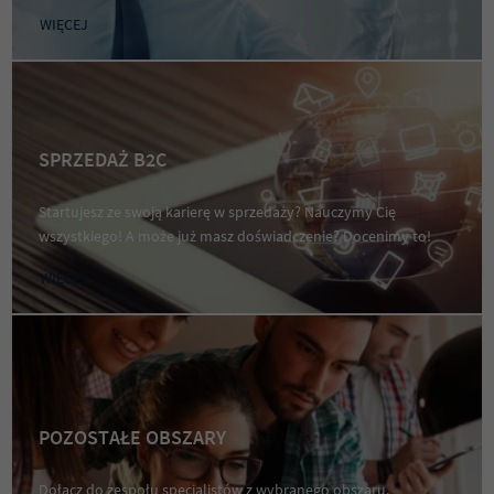
WIĘCEJ
SPRZEDAŻ B2C
Startujesz ze swoją karierę w sprzedaży? Nauczymy Cię
wszystkiego! A może już masz doświadczenie? Docenimy to!
WIĘCEJ
POZOSTAŁE OBSZARY
Dołącz do zespołu specjalistów z wybranego obszaru.