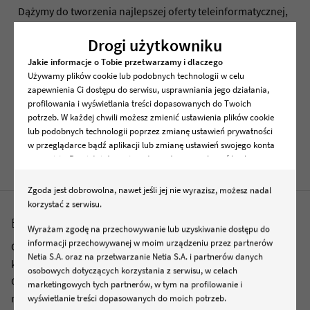
Dążymy do tworzenia najlepszej oferty teleinformatycznej,
stawiając na prostotę i intuicyjność.
Drogi użytkowniku
Aby być firmą gotową na wyzwania przyszłości,
Jakie informacje o Tobie przetwarzamy i dlaczego
prowadzimy projekty transformacyjne Future Proof Netia.
Używamy plików cookie lub podobnych technologii w celu
zapewnienia Ci dostępu do serwisu, usprawniania jego działania,
Realizuj z nami ambitne projekty na miarę 21 wieku!
profilowania i wyświetlania treści dopasowanych do Twoich
potrzeb. W każdej chwili możesz zmienić ustawienia plików cookie
Zapraszamy! Sprawdź aktualne oferty pracy i wyślij swoje
lub podobnych technologii poprzez zmianę ustawień prywatności
w przeglądarce bądź aplikacji lub zmianę ustawień swojego konta
CV
w serwisie. Pamiętaj, że zmiana ta może spowodować brak
dostępu do serwisu lub niektórych jego funkcji .
Zgoda jest dobrowolna, nawet jeśli jej nie wyrazisz, możesz nadal
Dane osobowe dotyczące korzystania z serwisu, w tym
korzystać z serwisu.
zapisywane i odczytywane z plików cookie lub podobnych
B2B
technologii będą przetwarzane w celu zapewnienia dostępu do
Wyrażam zgodę na przechowywanie lub uzyskiwanie dostępu do
serwisu, w celach marketingowych, w tym profilowania, w celach
informacji przechowywanej w moim urządzeniu przez partnerów
Obszar B2B to miejsce dla ludzi z wizją i odwagą do działania,
wewnętrznych związanych ze świadczeniem usług oraz
Netia S.A. oraz na przetwarzanie Netia S.A. i partnerów danych
którzy chcą uczestniczyć w cyfrowej transformacji biznesu.
prowadzeniem działalności gospodarczej, w tym dowodowych,
osobowych dotyczących korzystania z serwisu, w celach
Oferta B2B skierowana jest do klientów reprezentujących
analitycznych i statystycznych, wykrywania i eliminowania
marketingowych tych partnerów, w tym na profilowanie i
nadużyć oraz w celu wykonywania obowiązków wynikających z
różnej wielkości przedsiębiorstwa, o zróżnicowanym profilu
wyświetlanie treści dopasowanych do moich potrzeb.
przepisów prawa. Administratorem Twoich danych osobowych