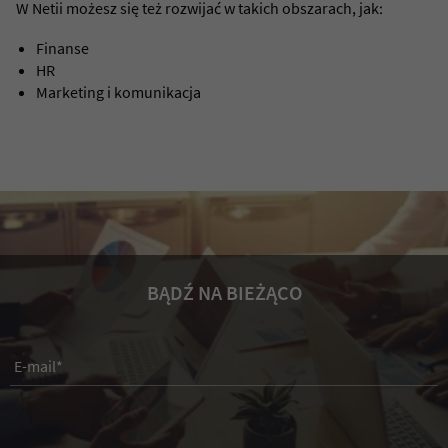
W Netii możesz się też rozwijać w takich obszarach, jak:
Finanse
HR
Marketing i komunikacja
BĄDŹ NA BIEŻĄCO
E-mail*
Imiona
Nazwisko
Stanowisko
Firma
Telefon komórkowy