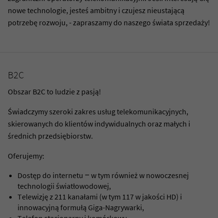
zgodę.
nowe technologie, jesteś ambitny i czujesz nieustającą
potrzebę rozwoju, - zapraszamy do naszego świata sprzedaży!
B2C
Obszar B2C to ludzie z pasją!
Świadczymy szeroki zakres usług telekomunikacyjnych,
skierowanych do klientów indywidualnych oraz małych i
średnich przedsiębiorstw.
Oferujemy:
Dostęp do internetu – w tym również w nowoczesnej
technologii światłowodowej,
Telewizję z 211 kanałami (w tym 117 w jakości HD) i
innowacyjną formułą Giga-Nagrywarki,
Telefon stacjonarny i komórkowy.