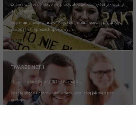
Znamy wartość efektywnej pracy, ale pamiętamy też jak ważny
jest … fajrant!
Wspieramy pasje pracowników Netii, dofinansowując starty w
zawodach i imprezach sportowych.
WIĘCEJ
TWARZE NETII
To pracownicy tworzą Netię! Poznaj nas!
Poznaj historie pracowników Netii, posłuchaj jak się u nas
pracuje.
WIĘCEJ