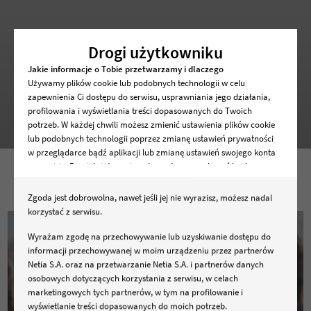
OFERTY PRACY
Drogi użytkowniku
Jakie informacje o Tobie przetwarzamy i dlaczego
Sprawdź kogo szukamy. Aplikuj i dołącz do naszego Zespołu!
Używamy plików cookie lub podobnych technologii w celu
zapewnienia Ci dostępu do serwisu, usprawniania jego działania,
Nie ma oferty dla Ciebie? Wyślij nam swoje CV. Trafi ono do
profilowania i wyświetlania treści dopasowanych do Twoich
bazy, z której korzystamy podczas rekrutacji.
potrzeb. W każdej chwili możesz zmienić ustawienia plików cookie
lub podobnych technologii poprzez zmianę ustawień prywatności
CZYTAJ WIĘCEJ
w przeglądarce bądź aplikacji lub zmianę ustawień swojego konta
w serwisie. Pamiętaj, że zmiana ta może spowodować brak
dostępu do serwisu lub niektórych jego funkcji .
Zgoda jest dobrowolna, nawet jeśli jej nie wyrazisz, możesz nadal
Dane osobowe dotyczące korzystania z serwisu, w tym
korzystać z serwisu.
zapisywane i odczytywane z plików cookie lub podobnych
technologii będą przetwarzane w celu zapewnienia dostępu do
Wyrażam zgodę na przechowywanie lub uzyskiwanie dostępu do
DLACZEGO NETIA
serwisu, w celach marketingowych, w tym profilowania, w celach
informacji przechowywanej w moim urządzeniu przez partnerów
wewnętrznych związanych ze świadczeniem usług oraz
Netia S.A. oraz na przetwarzanie Netia S.A. i partnerów danych
prowadzeniem działalności gospodarczej, w tym dowodowych,
osobowych dotyczących korzystania z serwisu, w celach
Pracuj w firmie, dla której najważniejsi są ludzie.
analitycznych i statystycznych, wykrywania i eliminowania
marketingowych tych partnerów, w tym na profilowanie i
nadużyć oraz w celu wykonywania obowiązków wynikających z
wyświetlanie treści dopasowanych do moich potrzeb.
Wdrażaj z nami innowacyjne projekty i twórz firmę gotową na