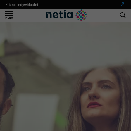
Klienci indywidualni
Małe firmy
MENU
Średnie i duże firmy
Instytucje publiczne
Operatorzy
my netia