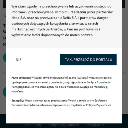
technologii będą przetwarzane w celu zapewnienia dostępu do
Wyrażam zgodę na przechowywanie lub uzyskiwanie dostępu do
serwisu, w celach marketingowych, w tym profilowania, w celach
informacji przechowywanej w moim urządzeniu przez partnerów
Netia_grafika.jpeg
wewnętrznych związanych ze świadczeniem usług oraz
Netia S.A. oraz na przetwarzanie Netia S.A. i partnerów danych
prowadzeniem działalności gospodarczej, w tym dowodowych,
osobowych dotyczących korzystania z serwisu, w celach
Typ:
Zdjęcie
analitycznych i statystycznych, wykrywania i eliminowania
marketingowych tych partnerów, w tym na profilowanie i
Wymiary:
640x426px
nadużyć oraz w celu wykonywania obowiązków wynikających z
wyświetlanie treści dopasowanych do moich potrzeb.
Data dodania:
29.06.2018
przepisów prawa. Administratorem Twoich danych osobowych
Rozmiar:
74,0 kB
jest Netia S.A., ul. Poleczki 13, 02-822 Warszawa. Jako
administrator dbamy o to, żeby Twoje dane były przetwarzane
zgodnie z prawem i bezpieczne.
POBIERZ PLIK
NIE
TAK, PRZEJDŹ DO PORTALU
Twoje prawa
Przysługuje Ci prawo do dostępu do danych, ich usunięcia,
ograniczenia przetwarzania, przenoszenia, sprzeciwu,
Przypominamy:
W każdej chwili możesz zmienić zdanie i wycofać wyrażoną wcześniej
zgodę poprzez zmianę ustawień prywatności, znajdujących się w
Polityce Prywatności .
sprostowania oraz cofnięcia zgód w każdym czasie.
Pamiętaj jednak, że wycofanie zgody nie działa wstecz i obowiązuje od momentu jej
wycofania.
POWRÓT DO ARTYKUŁU
Sprawdź szczegóły
Szczegółowe informacje dotyczące przetwarzania danych
Szczegóły:
Więcej na temat zasad przetwarzania Twoich danych, w tym Zaufanych
osobowych oraz przysługujących Ci uprawnień, informacje
Partnerów i zarządzania ustawieniami prywatności, znajdziesz w:
Polityce Prywatności .
dotyczące plików cookie lub podobnych technologii, w tym
dotyczące możliwości zarządzania ustawieniami prywatności,
znajdują się w
Polityce prywatności
Komunikaty
Polityka prywatności
Nota prawna