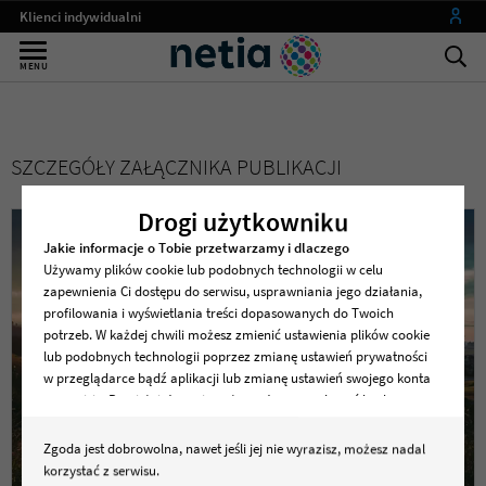
Klienci indywidualni
Małe firmy
MENU
Średnie i duże firmy
Instytucje publiczne
SZCZEGÓŁY ZAŁĄCZNIKA PUBLIKACJI
Operatorzy
my netia
Drogi użytkowniku
Jakie informacje o Tobie przetwarzamy i dlaczego
Używamy plików cookie lub podobnych technologii w celu
zapewnienia Ci dostępu do serwisu, usprawniania jego działania,
profilowania i wyświetlania treści dopasowanych do Twoich
potrzeb. W każdej chwili możesz zmienić ustawienia plików cookie
lub podobnych technologii poprzez zmianę ustawień prywatności
w przeglądarce bądź aplikacji lub zmianę ustawień swojego konta
w serwisie. Pamiętaj, że zmiana ta może spowodować brak
dostępu do serwisu lub niektórych jego funkcji .
Zgoda jest dobrowolna, nawet jeśli jej nie wyrazisz, możesz nadal
Dane osobowe dotyczące korzystania z serwisu, w tym
korzystać z serwisu.
zapisywane i odczytywane z plików cookie lub podobnych