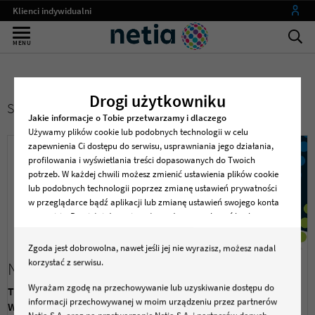
Klienci indywidualni
Małe firmy
MENU
Średnie i duże firmy
Instytucje publiczne
Drogi użytkowniku
SZCZEGÓŁY ZAŁĄCZNIKA PUBLIKACJI
Operatorzy
Jakie informacje o Tobie przetwarzamy i dlaczego
Używamy plików cookie lub podobnych technologii w celu
my netia
zapewnienia Ci dostępu do serwisu, usprawniania jego działania,
profilowania i wyświetlania treści dopasowanych do Twoich
potrzeb. W każdej chwili możesz zmienić ustawienia plików cookie
lub podobnych technologii poprzez zmianę ustawień prywatności
w przeglądarce bądź aplikacji lub zmianę ustawień swojego konta
w serwisie. Pamiętaj, że zmiana ta może spowodować brak
dostępu do serwisu lub niektórych jego funkcji .
Zgoda jest dobrowolna, nawet jeśli jej nie wyrazisz, możesz nadal
Dane osobowe dotyczące korzystania z serwisu, w tym
korzystać z serwisu.
Nowa Netia KV
zapisywane i odczytywane z plików cookie lub podobnych
technologii będą przetwarzane w celu zapewnienia dostępu do
Wyrażam zgodę na przechowywanie lub uzyskiwanie dostępu do
Typ:
Zdjęcie
serwisu, w celach marketingowych, w tym profilowania, w celach
informacji przechowywanej w moim urządzeniu przez partnerów
Wymiary:
12500x4758px
wewnętrznych związanych ze świadczeniem usług oraz