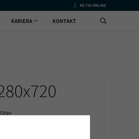
NETIA ONLINE
KARIERA
KONTAKT
280x720
720px
6.02.2024
kB