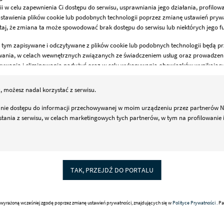
POBIERZ PLIK
w celu zapewnienia Ci dostępu do serwisu, usprawniania jego działania, profilow
ustawienia plików cookie lub podobnych technologii poprzez zmianę ustawień prywa
aj, że zmiana ta może spowodować brak dostępu do serwisu lub niektórych jego fun
 tym zapisywane i odczytywane z plików cookie lub podobnych technologii będą p
owania, w celach wewnętrznych związanych ze świadczeniem usług oraz prowadzeni
krywania i eliminowania nadużyć oraz w celu wykonywania obowiązków wynikając
3, 02-822 Warszawa. Jako administrator dbamy o to, żeby Twoje dane były przetwar
z, możesz nadal korzystać z serwisu.
sunięcia, ograniczenia przetwarzania, przenoszenia, sprzeciwu, sprostowania oraz
e dostępu do informacji przechowywanej w moim urządzeniu przez partnerów Netia
ania z serwisu, w celach marketingowych tych partnerów, w tym na profilowanie 
 danych osobowych oraz przysługujących Ci uprawnień, informacje dotyczące plik
rywatności, znajdują się w
Polityce prywatności
reści naszych partnerów?
u przez Ciebie z naszego serwisu mogą mieć nasi partnerzy, którzy wykorzystują pl
TAK, PRZEJDŹ DO PORTALU
lizowania treści. Jeśli chcesz otrzymywać dopasowane do Ciebie treści, zaznacz p
izja
Internet mobilny
ć wyrażoną wcześniej zgodę poprzez zmianę ustawień prywatności, znajdujących się w
Polityce Prywatności .
Pa
zestawy
Porównanie ofert