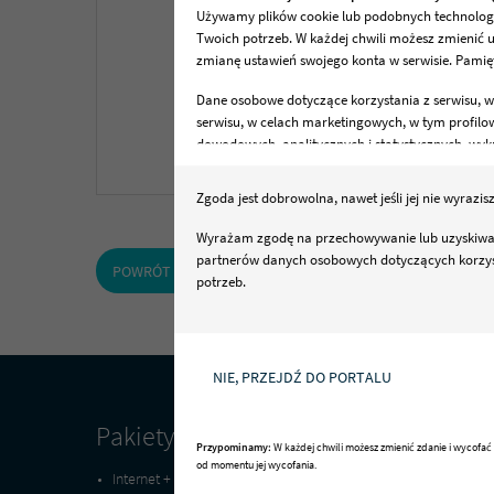
Używamy plików cookie lub podobnych technologii 
Twoich potrzeb. W każdej chwili możesz zmienić 
zmianę ustawień swojego konta w serwisie. Pamięt
Dane osobowe dotyczące korzystania z serwisu, w
serwisu, w celach marketingowych, w tym profil
dowodowych, analitycznych i statystycznych, wy
danych osobowych jest Netia S.A., ul. Poleczki 1
Zgoda jest dobrowolna, nawet jeśli jej nie wyrazis
Twoje prawa
Przysługuje Ci prawo do dostępu do danych, ich u
Wyrażam zgodę na przechowywanie lub uzyskiwani
partnerów danych osobowych dotyczących korzyst
Sprawdź szczegóły
POWRÓT DO ARTYKUŁU
potrzeb.
Szczegółowe informacje dotyczące przetwarzania
dotyczące możliwości zarządzania ustawieniami p
Czy chcesz otrzymywać dopasowane do Ciebie t
Za Twoją zgodą dostęp do informacji o korzystani
NIE, PRZEJDŹ DO PORTALU
i przetwarzania danych osobowych w celu persona
Pakiety
Telew
Przypominamy:
W każdej chwili możesz zmienić zdanie i wycofa
od momentu jej wycofania.
Internet + Telewizja Na Start
Gotowe 