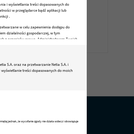
ania i wyświetlania treści dopasowanych do
tności w przeglądarce bądź aplikacji lub
kcji .
rzetwarzane w celu zapewnienia dostępu do
em działalności gospodarczej, w tym
ych z przepisów prawa. Administratorem Twoich
zane zgodnie z prawem i bezpieczne.
 cofnięcia zgód w każdym czasie.
 S.A. oraz na przetwarzanie Netia S.A. i
i wyświetlanie treści dopasowanych do moich
ów cookie lub podobnych technologii, w tym
iki cookie lub podobne technologie do zbierania
oniższą zgodę.
Pomoc
miętaj jednak, że wycofanie zgody nie działa wstecz i obowiązuje
Kontakt