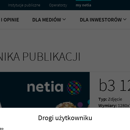
Instytucje publiczne
Operatorzy
my netia
I OPINIE
DLA MEDIÓW
DLA INWESTORÓW
IKA PUBLIKACJI
b3 1
Typ:
Zdjęcie
Wymiary:
1280x
Data dodania:
1
Drogi użytkowniku
Rozmiar:
291,2 
ego