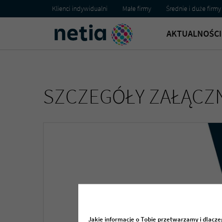
Klienci indywidualni
Małe firmy
Średnie i duże firmy
AKTUALNOŚCI 
SZCZEGÓŁY ZAŁĄCZN
Jakie informacje o Tobie przetwarzamy i dlacz