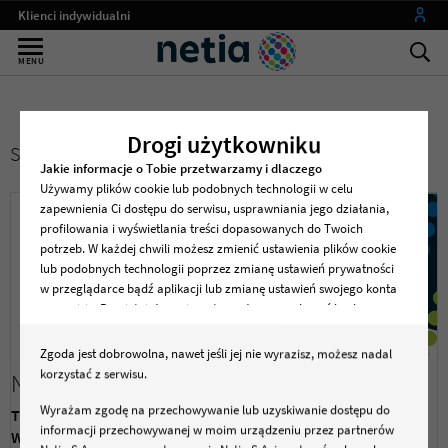
Klienci indywidualni
Małe firmy
MENU
Średnie i duże firmy
Instytucje publiczne
Drogi użytkowniku
SZCZEGÓŁY ZAŁĄCZNIKA PUBLIKACJI
Operatorzy
Jakie informacje o Tobie przetwarzamy i dlaczego
Używamy plików cookie lub podobnych technologii w celu
my netia
zapewnienia Ci dostępu do serwisu, usprawniania jego działania,
profilowania i wyświetlania treści dopasowanych do Twoich
potrzeb. W każdej chwili możesz zmienić ustawienia plików cookie
lub podobnych technologii poprzez zmianę ustawień prywatności
w przeglądarce bądź aplikacji lub zmianę ustawień swojego konta
w serwisie. Pamiętaj, że zmiana ta może spowodować brak
dostępu do serwisu lub niektórych jego funkcji .
Zgoda jest dobrowolna, nawet jeśli jej nie wyrazisz, możesz nadal
Dane osobowe dotyczące korzystania z serwisu, w tym
korzystać z serwisu.
Netia KV
zapisywane i odczytywane z plików cookie lub podobnych
technologii będą przetwarzane w celu zapewnienia dostępu do
Wyrażam zgodę na przechowywanie lub uzyskiwanie dostępu do
Typ:
Zdjęcie
serwisu, w celach marketingowych, w tym profilowania, w celach
informacji przechowywanej w moim urządzeniu przez partnerów
Wymiary:
1277x489px
wewnętrznych związanych ze świadczeniem usług oraz