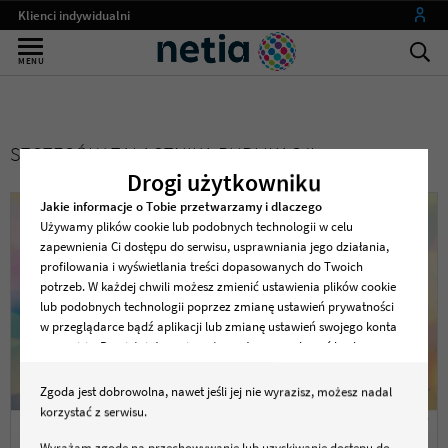
Klienci indywidualni
Małe firmy
MENU
Średnie i duże firmy
Instytucje publiczne
SZCZEGÓŁY ZAŁĄCZNIKA PUBLIKACJI
Operatorzy
Drogi użytkowniku
my netia
Jakie informacje o Tobie przetwarzamy i dlaczego
Używamy plików cookie lub podobnych technologii w celu
zapewnienia Ci dostępu do serwisu, usprawniania jego działania,
profilowania i wyświetlania treści dopasowanych do Twoich
potrzeb. W każdej chwili możesz zmienić ustawienia plików cookie
lub podobnych technologii poprzez zmianę ustawień prywatności
w przeglądarce bądź aplikacji lub zmianę ustawień swojego konta
w serwisie. Pamiętaj, że zmiana ta może spowodować brak
dostępu do serwisu lub niektórych jego funkcji .
Zgoda jest dobrowolna, nawet jeśli jej nie wyrazisz, możesz nadal
Dane osobowe dotyczące korzystania z serwisu, w tym
korzystać z serwisu.
zapisywane i odczytywane z plików cookie lub podobnych
technologii będą przetwarzane w celu zapewnienia dostępu do
Wyrażam zgodę na przechowywanie lub uzyskiwanie dostępu do