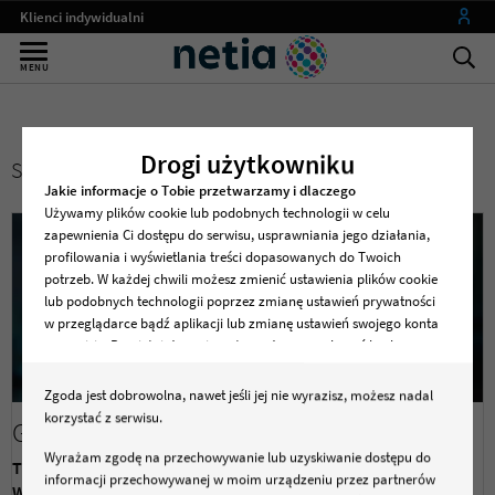
Klienci indywidualni
Małe firmy
MENU
Średnie i duże firmy
Instytucje publiczne
Drogi użytkowniku
SZCZEGÓŁY ZAŁĄCZNIKA PUBLIKACJI
Operatorzy
Jakie informacje o Tobie przetwarzamy i dlaczego
my netia
Używamy plików cookie lub podobnych technologii w celu
zapewnienia Ci dostępu do serwisu, usprawniania jego działania,
profilowania i wyświetlania treści dopasowanych do Twoich
potrzeb. W każdej chwili możesz zmienić ustawienia plików cookie
lub podobnych technologii poprzez zmianę ustawień prywatności
w przeglądarce bądź aplikacji lub zmianę ustawień swojego konta
w serwisie. Pamiętaj, że zmiana ta może spowodować brak
dostępu do serwisu lub niektórych jego funkcji .
Zgoda jest dobrowolna, nawet jeśli jej nie wyrazisz, możesz nadal
Dane osobowe dotyczące korzystania z serwisu, w tym
korzystać z serwisu.
Grafika.jpg
zapisywane i odczytywane z plików cookie lub podobnych
technologii będą przetwarzane w celu zapewnienia dostępu do
Wyrażam zgodę na przechowywanie lub uzyskiwanie dostępu do
Typ:
Zdjęcie
serwisu, w celach marketingowych, w tym profilowania, w celach
informacji przechowywanej w moim urządzeniu przez partnerów
Wymiary:
1736x697px