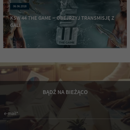
06.06.2018
KSW 44 THE GAME – OBEJRZYJ TRANSMISJĘ Z
GALI
WIĘCEJ
BĄDŹ NA BIEŻĄCO
e-mail*
Wyrażam zgodę na otrzymywanie drogą elektroniczną na wskazany