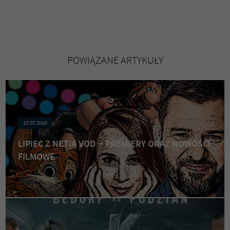
otrzymywać dopasowane do Ciebie treści, zaznacz poniższą
zgodę.
POWIĄZANE ARTYKUŁY
13.07.2018
LIPIEC Z NETIĄ VOD – PREMIERY ORAZ NOWOŚCI
FILMOWE
WIĘCEJ