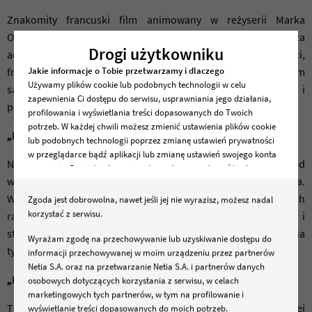
Znakomity francuski film animowany w reżyserii Marka
Osborne’a, który zrobił furorę w ostatnich latach. Najlepsza
Drogi użytkowniku
adaptacja książki, tylko pozornie przeznaczonej dla dzieci,
Jakie informacje o Tobie przetwarzamy i dlaczego
francuskiego pisarza Antoine’a de Saint-Exupéry’ego o tym
Używamy plików cookie lub podobnych technologii w celu
samym tytule. Opowieść o dorastaniu, wiernej miłości i
zapewnienia Ci dostępu do serwisu, usprawniania jego działania,
prawdziwej przyjaźni dla całej rodziny!
profilowania i wyświetlania treści dopasowanych do Twoich
potrzeb. W każdej chwili możesz zmienić ustawienia plików cookie
„Renifer Niko Ratuje Święta”
lub podobnych technologii poprzez zmianę ustawień prywatności
w przeglądarce bądź aplikacji lub zmianę ustawień swojego konta
Niko jest małym reniferem, który ratuje inne zwierzęta przed
w serwisie. Pamiętaj, że zmiana ta może spowodować brak
wilkami i ich zakusami zniszczenia Świąt Bożego Narodzenia.
dostępu do serwisu lub niektórych jego funkcji .
Wódz wilków wraz ze swoim stadem chce pozbawić wszystkich
Zgoda jest dobrowolna, nawet jeśli jej nie wyrazisz, możesz nadal
Dane osobowe dotyczące korzystania z serwisu, w tym
korzystać z serwisu.
radości, więc Niko musi odnaleźć tatę, którego nigdy nie znał i
zapisywane i odczytywane z plików cookie lub podobnych
stawić czoło swoim przeciwnikom. Myślicie, że jest to historia
technologii będą przetwarzane w celu zapewnienia dostępu do
Wyrażam zgodę na przechowywanie lub uzyskiwanie dostępu do
serwisu, w celach marketingowych, w tym profilowania, w celach
tylko dla dzieci? Nic bardziej mylnego, przekonajcie się sami!
informacji przechowywanej w moim urządzeniu przez partnerów
wewnętrznych związanych ze świadczeniem usług oraz
Netia S.A. oraz na przetwarzanie Netia S.A. i partnerów danych
prowadzeniem działalności gospodarczej, w tym dowodowych,
„Królowie Życia”
osobowych dotyczących korzystania z serwisu, w celach
analitycznych i statystycznych, wykrywania i eliminowania
marketingowych tych partnerów, w tym na profilowanie i
nadużyć oraz w celu wykonywania obowiązków wynikających z
Ten dramat z 2000 roku został nakręcony na podstawie pięknej
wyświetlanie treści dopasowanych do moich potrzeb.