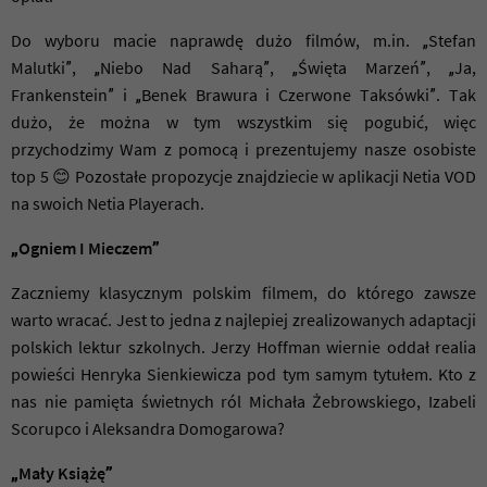
Do wyboru macie naprawdę dużo filmów, m.in. „Stefan
Malutki”, „Niebo Nad Saharą”, „Święta Marzeń”, „Ja,
Frankenstein” i „Benek Brawura i Czerwone Taksówki”. Tak
dużo, że można w tym wszystkim się pogubić, więc
przychodzimy Wam z pomocą i prezentujemy nasze osobiste
top 5 😊 Pozostałe propozycje znajdziecie w aplikacji Netia VOD
na swoich Netia Playerach.
„Ogniem I Mieczem”
Zaczniemy klasycznym polskim filmem, do którego zawsze
warto wracać. Jest to jedna z najlepiej zrealizowanych adaptacji
polskich lektur szkolnych. Jerzy Hoffman wiernie oddał realia
powieści Henryka Sienkiewicza pod tym samym tytułem. Kto z
nas nie pamięta świetnych ról Michała Żebrowskiego, Izabeli
Scorupco i Aleksandra Domogarowa?
„Mały Książę”