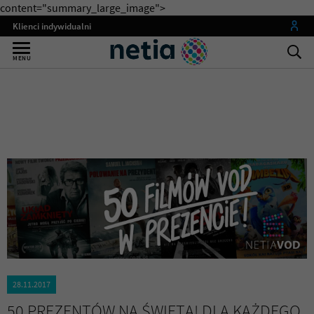
content="summary_large_image">
Klienci indywidualni
Małe firmy
MENU
Średnie i duże firmy
Instytucje publiczne
Operatorzy
my netia
28.11.2017
50 PREZENTÓW NA ŚWIĘTA! DLA KAŻDEGO